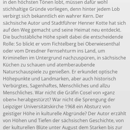
in den höchsten Tönen lobt, müssen dafür wohl
stichhaltige Gründe vorliegen, denn hinter jedem Lob
verbirgt sich bekanntlich ein wahrer Kern. Der
sächsische Autor und Stadtführer Henner Kotte hat sich
auf den Weg gemacht und seine Heimat neu entdeckt.
Die buchstäbliche Höhe spielt dabei die entscheidende
Rolle: So blickt er vom Fichtelberg bei Oberwiesenthal
oder vom Dresdner Fernsehturm ins Land, um
Kriminellen im Untergrund nachzuspüren, in sächsische
Küchen zu schauen und atemberaubende
Naturschauspiele zu genießen. Er erkundet optische
Höhepunkte und Landmarken, aber auch historisch
Verbürgtes, Sagenhaftes, Menschliches und allzu
Menschliches. War nicht die Gräfin Cosel von »ganz
oben« herabgestürzt? War nicht die Sprengung der
Leipziger Universitätskirche 1968 ein Absturz von
geistiger Höhe in kulturelle Abgründe? Der Autor erzählt
von Höhen und Tiefen der sächsischen Geschichte, von
der kulturellen Blüte unter August dem Starken bis zur